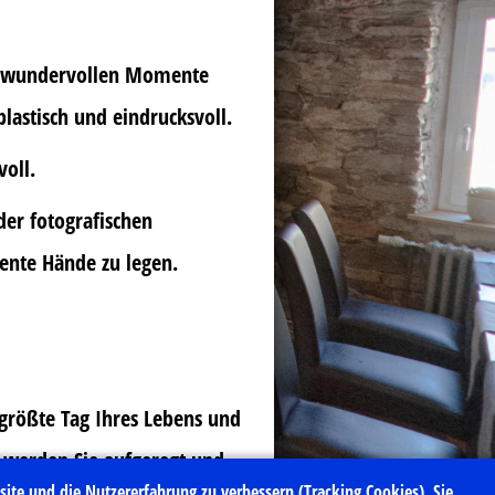
ie wundervollen Momente
lastisch und eindrucksvoll.
voll.
der fotografischen
ente Hände zu legen.
r größte Tag Ihres Lebens und
werden Sie aufgeregt und
site und die Nutzererfahrung zu verbessern (Tracking Cookies). Sie